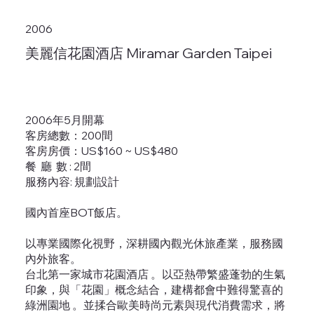
2006
美麗信花園酒店 Miramar Garden Taipei
2006年5月開幕
客房總數：200間
客房房價：US$160 ~ US$480
餐 廳 數 : 2間
服務內容: 規劃設計
國內首座BOT飯店。
以專業國際化視野，深耕國內觀光休旅產業，服務國
內外旅客。
台北第一家城市花園酒店 。以亞熱帶繁盛蓬勃的生氣
印象，與「花園」概念結合，建構都會中難得驚喜的
綠洲園地 。並揉合歐美時尚元素與現代消費需求，將